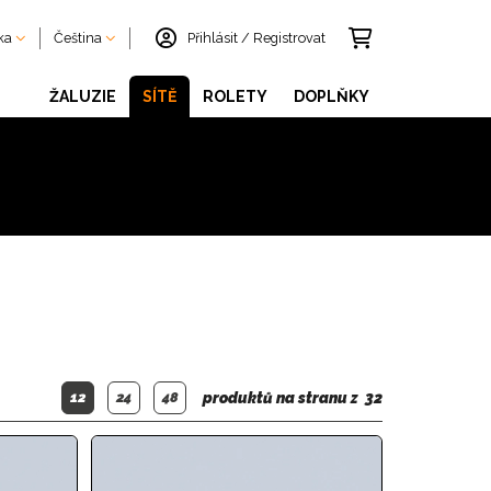
ka
Čeština
Přihlásit
/
Registrovat
ŽALUZIE
SÍTĚ
ROLETY
DOPLŇKY
12
24
48
produktů na stranu z
32