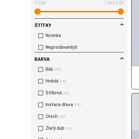
3 CZK
1 663 CZK
ŠTÍTKY
Novinka
Nejprodávanější
BARVA
Bílá
(29)
Hnědá
(29)
Stříbrná
(22)
Imitace dřeva
(18)
Ořech
(10)
Zlatý dub
(13)