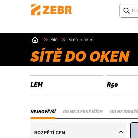
Sítě
Sítě do oken
SÍTĚ DO OKEN
LEM
R50
NEJNOVĚJŠÍ
OD NEJLEVNĚJŠÍCH
OD NEJDRAŽŠ
ROZPĚTÍ CEN