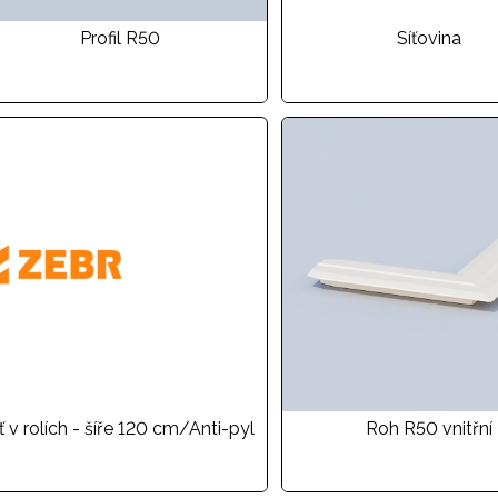
Profil R50
Síťovina
íť v rolích - šíře 120 cm/Anti-pyl
Roh R50 vnitřní