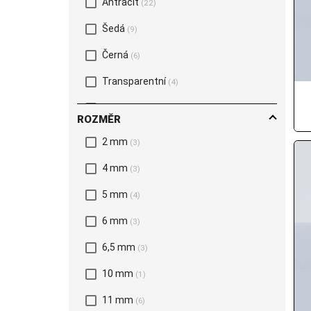
Antracit
(22)
Šedá
(9)
Černá
(6)
Transparentní
(4)
Bez barvy
(1)
ROZMĚR
NATUR
(1)
2 mm
(3)
Bílá UV
(1)
4 mm
(3)
RAL 7022
(1)
5 mm
(4)
6 mm
(3)
6,5 mm
(3)
10 mm
(1)
11 mm
(6)