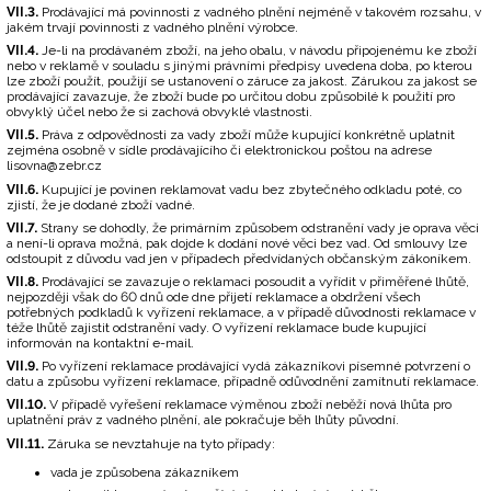
VII.3.
Prodávající má povinnosti z vadného plnění nejméně v takovém rozsahu, v
jakém trvají povinnosti z vadného plnění výrobce.
VII.4.
Je-li na prodávaném zboží, na jeho obalu, v návodu připojenému ke zboží
nebo v reklamě v souladu s jinými právními předpisy uvedena doba, po kterou
lze zboží použít, použijí se ustanovení o záruce za jakost. Zárukou za jakost se
prodávající zavazuje, že zboží bude po určitou dobu způsobilé k použití pro
obvyklý účel nebo že si zachová obvyklé vlastnosti.
VII.5.
Práva z odpovědnosti za vady zboží může kupující konkrétně uplatnit
zejména osobně v sídle prodávajícího či elektronickou poštou na adrese
lisovna@zebr.cz
VII.6.
Kupující je povinen reklamovat vadu bez zbytečného odkladu poté, co
zjistí, že je dodané zboží vadné.
VII.7.
Strany se dohodly, že primárním způsobem odstranění vady je oprava věci
a není-li oprava možná, pak dojde k dodání nové věci bez vad. Od smlouvy lze
odstoupit z důvodu vad jen v případech předvídaných občanským zákoníkem.
VII.8.
Prodávající se zavazuje o reklamaci posoudit a vyřídit v přiměřené lhůtě,
nejpozději však do 60 dnů ode dne přijetí reklamace a obdržení všech
potřebných podkladů k vyřízení reklamace, a v případě důvodnosti reklamace v
téže lhůtě zajistit odstranění vady. O vyřízení reklamace bude kupující
informován na kontaktní e-mail.
VII.9.
Po vyřízení reklamace prodávající vydá zákazníkovi písemné potvrzení o
datu a způsobu vyřízení reklamace, případně odůvodnění zamítnutí reklamace.
VII.10.
V případě vyřešení reklamace výměnou zboží neběží nová lhůta pro
uplatnění práv z vadného plnění, ale pokračuje běh lhůty původní.
VII.11.
Záruka se nevztahuje na tyto případy:
vada je způsobena zákazníkem