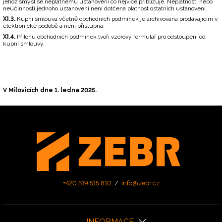
jehož smysl se neplatnému ustanovení co nejvíce přibližuje. Neplatností nebo
neúčinností jednoho ustanovení není dotčena platnost ostatních ustanovení.
XI.3.
Kupní smlouva včetně obchodních podmínek je archivována prodávajícím v
elektronické podobě a není přístupná.
XI.4.
Přílohu obchodních podmínek tvoří vzorový formulář pro odstoupení od
kupní smlouvy.
V Milovicích dne 1. ledna 2025.
+420 519 515 810
/
info@zebr.cz
INFORMACE