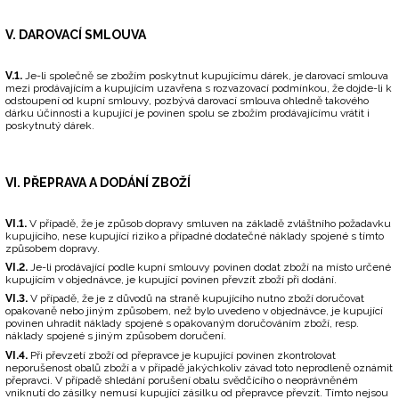
V. DAROVACÍ SMLOUVA
V.1.
Je-li společně se zbožím poskytnut kupujícímu dárek, je darovací smlouva
mezi prodávajícím a kupujícím uzavřena s rozvazovací podmínkou, že dojde-li k
odstoupení od kupní smlouvy, pozbývá darovací smlouva ohledně takového
dárku účinnosti a kupující je povinen spolu se zbožím prodávajícímu vrátit i
poskytnutý dárek.
VI. PŘEPRAVA A DODÁNÍ ZBOŽÍ
VI.1.
V případě, že je způsob dopravy smluven na základě zvláštního požadavku
kupujícího, nese kupující riziko a případné dodatečné náklady spojené s tímto
způsobem dopravy.
VI.2.
Je-li prodávající podle kupní smlouvy povinen dodat zboží na místo určené
kupujícím v objednávce, je kupující povinen převzít zboží při dodání.
VI.3.
V případě, že je z důvodů na straně kupujícího nutno zboží doručovat
opakovaně nebo jiným způsobem, než bylo uvedeno v objednávce, je kupující
povinen uhradit náklady spojené s opakovaným doručováním zboží, resp.
náklady spojené s jiným způsobem doručení.
VI.4.
Při převzetí zboží od přepravce je kupující povinen zkontrolovat
neporušenost obalů zboží a v případě jakýchkoliv závad toto neprodleně oznámit
přepravci. V případě shledání porušení obalu svědčícího o neoprávněném
vniknutí do zásilky nemusí kupující zásilku od přepravce převzít. Tímto nejsou