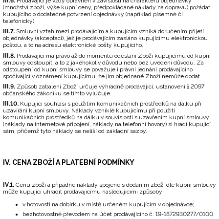
III.6.
Prodávající je vždy oprávněn v závislosti na charakteru objednávky
(množství zboží, výše kupní ceny, předpokládané náklady na dopravu) požádat
kupujícího o dodatečné potvrzení objednávky (například písemně či
telefonicky).
III.7.
Smluvní vztah mezi prodávajícím a kupujícím vzniká doručením přijetí
objednávky (akceptací), jež je prodávajícím zasláno kupujícímu elektronickou
poštou, a to na adresu elektronické pošty kupujícího.
III.8.
Prodávající má právo až do momentu odeslání Zboží kupujícímu od kupní
smlouvy odstoupit, a to z jakéhokoliv důvodu nebo bez uvedení důvodu. Za
odstoupení od kupní smlouvy se považuje i právní jednání prodávajícího
spočívající v oznámení kupujícímu, že jím objednané Zboží nemůže dodat.
III.9.
Způsob zabalení Zboží určuje výhradně prodávající; ustanovení § 2097
občanského zákoníku se tímto vylučuje.
III.10.
Kupující souhlasí s použitím komunikačních prostředků na dálku při
uzavírání kupní smlouvy. Náklady vzniklé kupujícímu při použití
komunikačních prostředků na dálku v souvislosti s uzavřením kupní smlouvy
(náklady na internetové připojení, náklady na telefonní hovory) si hradí kupující
sám, přičemž tyto náklady se neliší od základní sazby.
IV. CENA ZBOŽÍ A PLATEBNÍ PODMÍNKY
IV.1.
Cenu zboží a případné náklady spojené s dodáním zboží dle kupní smlouvy
může kupující uhradit prodávajícímu následujícími způsoby:
v hotovosti na dobírku v místě určeném kupujícím v objednávce;
bezhotovostně převodem na účet prodávajícího č. 19-1872930277/0100,