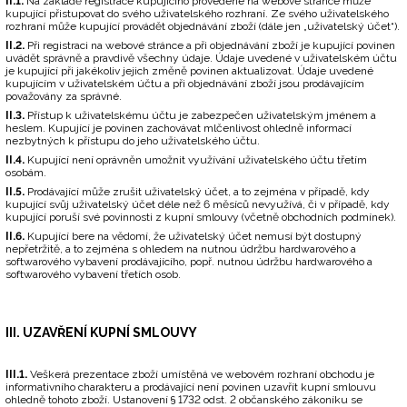
II.1.
Na základě registrace kupujícího provedené na webové stránce může
kupující přistupovat do svého uživatelského rozhraní. Ze svého uživatelského
rozhraní může kupující provádět objednávání zboží (dále jen „uživatelský účet“).
II.2.
Při registraci na webové stránce a při objednávání zboží je kupující povinen
uvádět správně a pravdivě všechny údaje. Údaje uvedené v uživatelském účtu
je kupující při jakékoliv jejich změně povinen aktualizovat. Údaje uvedené
kupujícím v uživatelském účtu a při objednávání zboží jsou prodávajícím
považovány za správné.
II.3.
Přístup k uživatelskému účtu je zabezpečen uživatelským jménem a
heslem. Kupující je povinen zachovávat mlčenlivost ohledně informací
nezbytných k přístupu do jeho uživatelského účtu.
II.4.
Kupující není oprávněn umožnit využívání uživatelského účtu třetím
osobám.
II.5.
Prodávající může zrušit uživatelský účet, a to zejména v případě, kdy
kupující svůj uživatelský účet déle než 6 měsíců nevyužívá, či v případě, kdy
kupující poruší své povinnosti z kupní smlouvy (včetně obchodních podmínek).
II.6.
Kupující bere na vědomí, že uživatelský účet nemusí být dostupný
nepřetržitě, a to zejména s ohledem na nutnou údržbu hardwarového a
softwarového vybavení prodávajícího, popř. nutnou údržbu hardwarového a
softwarového vybavení třetích osob.
III. UZAVŘENÍ KUPNÍ SMLOUVY
III.1.
Veškerá prezentace zboží umístěná ve webovém rozhraní obchodu je
informativního charakteru a prodávající není povinen uzavřít kupní smlouvu
ohledně tohoto zboží. Ustanovení § 1732 odst. 2 občanského zákoníku se