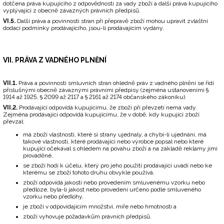
dotčena práva kupujícího z odpovědnosti za vady zboží a další práva kupujícího
vyplývající z obecně závazných právních předpisů.
VI.5.
Další práva a povinnosti stran při přepravě zboží mohou upravit zvláštní
dodací podmínky prodávajícího, jsou-li prodávajícím vydány.
VII. PRÁVA Z VADNÉHO PLNĚNÍ
VII.1.
Práva a povinnosti smluvních stran ohledně práv z vadného plnění se řídí
příslušnými obecně závaznými právními předpisy (zejména ustanoveními §
1914 až 1925, § 2099 až 2117 a § 2161 až 2174 občanského zákoníku).
VII.2.
Prodávající odpovídá kupujícímu, že zboží při převzetí nemá vady.
Zejména prodávající odpovídá kupujícímu, že v době, kdy kupující zboží
převzal:
má zboží vlastnosti, které si strany ujednaly, a chybí-li ujednání, má
takové vlastnosti, které prodávající nebo výrobce popsal nebo které
kupující očekával s ohledem na povahu zboží a na základě reklamy jimi
prováděné,
se zboží hodí k účelu, který pro jeho použití prodávající uvádí nebo ke
kterému se zboží tohoto druhu obvykle používá,
zboží odpovídá jakostí nebo provedením smluvenému vzorku nebo
předloze, byla-li jakost nebo provedení určeno podle smluveného
vzorku nebo předlohy,
je zboží v odpovídajícím množství, míře nebo hmotnosti a
zboží vyhovuje požadavkům právních předpisů.