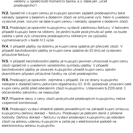
vedený u společnosti Komerční banka, a.s. (dále jen „účet
prodávajícího“).
IV.2.
Společně s kupní cenou je kupující povinen zaplatit prodávajícímu také
náklady spojené s balením a dodáním zboží ve smluvené výši. Není-li uvedeno
výslovně jinak, rozumí se dále kupní cenou i náklady spojené s dodáním zboží.
IV.3.
Prodávající je oprávněn kupujícímu vystavit zálohovou fakturu. V takovém
případě kupující bere na vědomí, že plnění bude poskytnuto až poté, co bude
záloha v plné výši uhrazena prodávajícímu některým ze způsobů
vyjmenovaných v bodě IV.1 výše.
IV.4.
V případě platby na dobírku je kupní cena splatná při převzetí zboží. V
případě bezhotovostní platby je kupní cena splatná do 10 dnů od vystavení
příslušné faktury.
IV.5.
V případě bezhotovostní platby je kupující povinen uhrazovat kupní cenu
zboží společně s uvedením variabilního symbolu platby. V případě
bezhotovostní platby je závazek kupujícího uhradit kupní cenu splněn
okamžikem připsání příslušné částky na účet prodávajícího.
IV.6.
Prodávající je oprávněn, zejména v případě, že ze strany kupujícího
nedojde k dodatečnému potvrzení objednávky (čl. III.6), požadovat uhrazení celé
kupní ceny ještě před odesláním zboží kupujícímu. Ustanovení § 2119 odst. 1
občanského zákoníku se nepoužije.
IV.7.
Případné slevy z ceny zboží poskytnuté prodávajícím kupujícímu nelze
vzájemně kombinovat.
IV.8.
Prodávající vystaví ohledně plateb prováděných na základě kupní smlouvy
kupujícímu daňový doklad – fakturu. Prodávající je plátcem daně z přidané
hodnoty. Daňový doklad – fakturu vystaví prodávající kupujícímu po odeslání
zboží na adresu udanou kupujícím a zašle jej v elektronické podobě na
elektronickou adresu kupujícího.