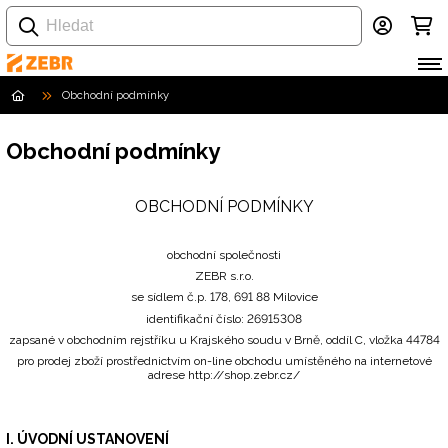
Obchodní podmínky
Obchodní podmínky
OBCHODNÍ PODMÍNKY
obchodní společnosti
ZEBR s.r.o.
se sídlem č.p. 178, 691 88 Milovice
identifikační číslo: 26915308
zapsané v obchodním rejstříku u Krajského soudu v Brně, oddíl C, vložka 44784
pro prodej zboží prostřednictvím on-line obchodu umístěného na internetové
adrese
http://shop.zebr.cz/
I. ÚVODNÍ USTANOVENÍ