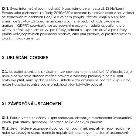
IX.1.
Svou informační povinnost vůči kupujícímu ve smyslu čl. 13 Nařízení
Evropského parlamentu a Rady 2016/679 o ochraně fyzických osob v souvislosti
se zpracováním osobních údajů a o volném pohybu těchto údajů a o zrušení
směrnice 95/46/ES (obecné nařízení o ochraně osobních údajů) (dále jen
„nařízení GDPR“) související se zpracováním osobních údajů kupujícího pro
účely plnění kupní smlouvy, pro účely jednání o kupní smlouvě a pro účely
plnění veřejnoprávních povinností prodávajícího plní prodávající prostřednictvím
zvláštního dokumentu.
X. UKLÁDÁNÍ COOKIES
X.1.
Kupující souhlasí s ukládáním tzv. cookies na jeho počítač. V případě, že je
nákup na webové stránce možné provést a závazky prodávajícího z kupní
smlouvy plnit, aniž by docházelo k ukládání tzv. cookies na počítač kupujícího,
může kupující souhlas podle předchozí věty kdykoliv odvolat.
XI. ZÁVĚREČNÁ USTANOVENÍ
XI.1.
Pokud vztah založený kupní smlouvou obsahuje mezinárodní (zahraniční)
prvek, pak strany sjednávají, že vztah se řídí českým právem.
XI.2.
Je-li některé ustanovení obchodních podmínek neplatné nebo neúčinné,
nebo se takovým stane, namísto neplatných ustanovení nastoupí ustanovení,