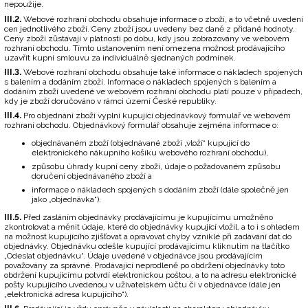
nepoužije.
III.2.
Webové rozhraní obchodu obsahuje informace o zboží, a to včetně uvedení
cen jednotlivého zboží. Ceny zboží jsou uvedeny bez daně z přidané hodnoty.
Ceny zboží zůstávají v platnosti po dobu, kdy jsou zobrazovány ve webovém
rozhraní obchodu. Tímto ustanovením není omezena možnost prodávajícího
uzavřít kupní smlouvu za individuálně sjednaných podmínek.
III.3.
Webové rozhraní obchodu obsahuje také informace o nákladech spojených
s balením a dodáním zboží. Informace o nákladech spojených s balením a
dodáním zboží uvedené ve webovém rozhraní obchodu platí pouze v případech,
kdy je zboží doručováno v rámci území České republiky.
III.4.
Pro objednání zboží vyplní kupující objednávkový formulář ve webovém
rozhraní obchodu. Objednávkový formulář obsahuje zejména informace o:
objednávaném zboží (objednávané zboží „vloží“ kupující do
elektronického nákupního košíku webového rozhraní obchodu),
způsobu úhrady kupní ceny zboží, údaje o požadovaném způsobu
doručení objednávaného zboží a
informace o nákladech spojených s dodáním zboží (dále společně jen
jako „objednávka“).
III.5.
Před zasláním objednávky prodávajícímu je kupujícímu umožněno
zkontrolovat a měnit údaje, které do objednávky kupující vložil, a to i s ohledem
na možnost kupujícího zjišťovat a opravovat chyby vzniklé při zadávání dat do
objednávky. Objednávku odešle kupující prodávajícímu kliknutím na tlačítko
„Odeslat objednávku“. Údaje uvedené v objednávce jsou prodávajícím
považovány za správné. Prodávající neprodleně po obdržení objednávky toto
obdržení kupujícímu potvrdí elektronickou poštou, a to na adresu elektronické
pošty kupujícího uvedenou v uživatelském účtu či v objednávce (dále jen
„elektronická adresa kupujícího“).