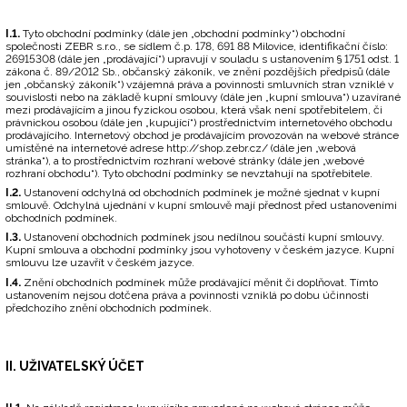
I.1.
Tyto obchodní podmínky (dále jen „obchodní podmínky“) obchodní
společnosti ZEBR s.r.o., se sídlem č.p. 178, 691 88 Milovice, identifikační číslo:
26915308 (dále jen „prodávající“) upravují v souladu s ustanovením § 1751 odst. 1
zákona č. 89/2012 Sb., občanský zákoník, ve znění pozdějších předpisů (dále
jen „občanský zákoník“) vzájemná práva a povinnosti smluvních stran vzniklé v
souvislosti nebo na základě kupní smlouvy (dále jen „kupní smlouva“) uzavírané
mezi prodávajícím a jinou fyzickou osobou, která však není spotřebitelem, či
právnickou osobou (dále jen „kupující“) prostřednictvím internetového obchodu
prodávajícího. Internetový obchod je prodávajícím provozován na webové stránce
umístěné na internetové adrese
http://shop.zebr.cz/
(dále jen „webová
stránka“), a to prostřednictvím rozhraní webové stránky (dále jen „webové
rozhraní obchodu“). Tyto obchodní podmínky se nevztahují na spotřebitele.
I.2.
Ustanovení odchylná od obchodních podmínek je možné sjednat v kupní
smlouvě. Odchylná ujednání v kupní smlouvě mají přednost před ustanoveními
obchodních podmínek.
I.3.
Ustanovení obchodních podmínek jsou nedílnou součástí kupní smlouvy.
Kupní smlouva a obchodní podmínky jsou vyhotoveny v českém jazyce. Kupní
smlouvu lze uzavřít v českém jazyce.
I.4.
Znění obchodních podmínek může prodávající měnit či doplňovat. Tímto
ustanovením nejsou dotčena práva a povinnosti vzniklá po dobu účinnosti
předchozího znění obchodních podmínek.
II. UŽIVATELSKÝ ÚČET